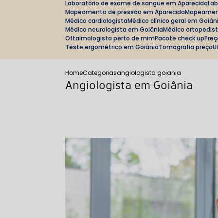
Laboratório de exame de sangue em Aparecida
La
Mapeamento de pressão em Aparecida
Mapeamen
Médico cardiologista
Médico clínico geral em Goiân
Médico neurologista em Goiânia
Médico ortopedis
Oftalmologista perto de mim
Pacote check up
Pre
Teste ergométrico em Goiânia
Tomografia preço
Home
Categorias
angiologista goiania
Angiologista em Goiânia