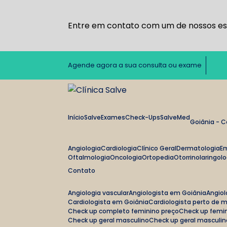
Entre em contato com um de nossos esp
Agende agora a sua consulta ou exame
Início
Salve
Exames
Check-Ups
SalveMed
Goiânia - 
Angiologia
Cardiologia
Clínico Geral
Dermatologia
E
Oftalmologia
Oncologia
Ortopedia
Otorrinolaringol
Contato
Angiologia vascular
Angiologista em Goiânia
Angio
Cardiologista em Goiânia
Cardiologista perto de 
Check up completo feminino preço
Check up femi
Check up geral masculino
Check up geral masculi