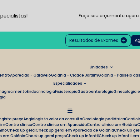
ecialistas!
Faça seu orçamento agor
Resultados de Exames
Ag
Unidades
Centro
Aparecida - Garavelo
Goiânia - Cidade Jardim
Goiânia - Passeio d
Especialidades
magrecimento
Endocrinologia
Fisioterapia
Gastroenterologia
Ginecologia 
ogia
logista preço
Angiologista valor da consulta
Cardiologia pediátrica
Cardi
mim
Centro clínico
Centro clínico em Aparecida
Centro clínico em Goiânia
nino
Check up geral
Check up geral em Aparecida de Goiânia
Check up ge
no em Goiânia
Check up geral preço
Check up infantil
Check up infantil e