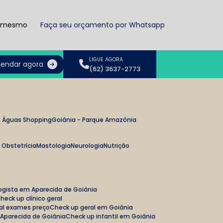
a mesmo
Faça seu orçamento por Whatsapp
LIGUE AGORA
endar agora
(62) 3637-2773
as Águas Shopping
Goiânia - Parque Amazônia
e Obstetrícia
Mastologia
Neurologia
Nutrição
ologista em Aparecida de Goiânia
Check up clínico geral
ral exames preço
Check up geral em Goiânia
m Aparecida de Goiânia
Check up infantil em Goiânia