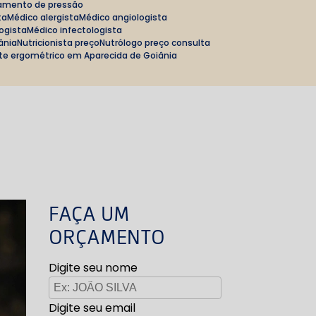
amento de pressão
ta
Médico alergista
Médico angiologista
logista
Médico infectologista
iânia
Nutricionista preço
Nutrólogo preço consulta
ste ergométrico em Aparecida de Goiânia
FAÇA UM
ORÇAMENTO
Digite seu nome
Digite seu email