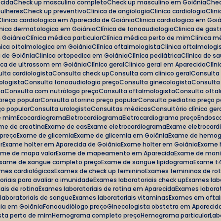
ecida
Check up masculino completo
Check up masculino em Goiânia
Ch
mulheres
Check up preventivo
Clinica de angiologia
Clinica cardiologia
Cli
Clinica cardiologica em Aparecida de Goiânia
Clinica cardiologica em Goi
linica dermatologica em Goiânia
Clínica de fonoaudiologia
Clinica de gas
m Goiânia
Clínica médica particular
Clínica médica perto de mim
Clínica 
linica oftalmologica em Goiânia
Clínica oftalmologista
Clinica oftalmolog
a de Goiânia
Clinica ortopedica em Goiânia
Clínica pediátrica
Clínica de s
inica de ultrassom em Goiânia
Clínico geral
Clínico geral em Aparecida
Clí
ulta cardiologista
Consulta check up
Consulta com clínico geral
Consulta
ologista
Consulta fonoaudiologia preço
Consulta ginecologista
Consulta
ia
Consulta com nutrólogo preço
Consulta oftalmologista
Consulta ofta
 preço popular
Consulta otorrino preço popular
Consulta pediatria preço 
ço popular
Consulta urologista
Consultas médicas
Consultório clínico ger
de mim
Ecocardiograma
Eletrocardiograma
Eletrocardiograma preço
Endosc
ame de creatina
Exame de eas
Exame eletrocardiograma
Exame eletrocar
 preço
Exame de glicemia
Exame de glicemia em Goiânia
Exame de hemo
r
Exame holter em Aparecida de Goiânia
Exame holter em Goiânia
Exame 
ame de mapa valor
Exame de mapeamento em Aparecida
Exame de mon
Exame de sangue completo preço
Exame de sangue lipidograma
Exame t4
ames cardiológicos
Exames de check up feminino
Exames femininos de ro
oriais para avaliar a imunidade
Exames laboratoriais check up
Exames lab
ais de rotina
Exames laboratoriais de rotina em Aparecida
Exames laborat
 laboratoriais de sangue
Exames laboratoriais vitaminas
Exames em ofta
gia em Goiânia
Fonoaudiólogo preço
Ginecologista obstetra em Aparecid
ista perto de mim
Hemograma completo preço
Hemograma particular
La