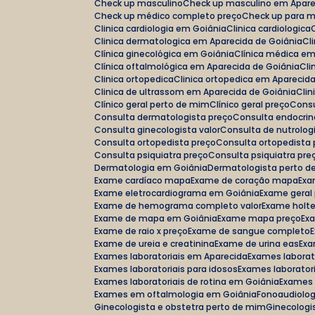
Check up masculino
Check up masculino em Apar
Check up médico completo preço
Check up para 
Clinica cardiologia em Goiânia
Clinica cardiologica
Clinica dermatologica em Aparecida de Goiânia
C
Clínica ginecológica em Goiânia
Clínica médica e
Clínica oftalmológica em Aparecida de Goiânia
C
Clinica ortopedica
Clinica ortopedica em Aparecid
Clinica de ultrassom em Aparecida de Goiânia
Cl
Clínico geral perto de mim
Clínico geral preço
Cons
Consulta dermatologista preço
Consulta endocrin
Consulta ginecologista valor
Consulta de nutrolog
Consulta ortopedista preço
Consulta ortopedista
Consulta psiquiatra preço
Consulta psiquiatra pre
Dermatologia em Goiânia
Dermatologista perto 
Exame cardíaco mapa
Exame de coração mapa
Ex
Exame eletrocardiograma em Goiânia
Exame geral
Exame de hemograma completo valor
Exame holte
Exame de mapa em Goiânia
Exame mapa preço
Ex
Exame de raio x preço
Exame de sangue completo
Exame de ureia e creatinina
Exame de urina eas
Ex
Exames laboratoriais em Aparecida
Exames laborat
Exames laboratoriais para idosos
Exames laboratori
Exames laboratoriais de rotina em Goiânia
Exames
Exames em oftalmologia em Goiânia
Fonoaudiolo
Ginecologista e obstetra perto de mim
Ginecolog