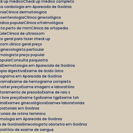
eck up médico
Check up médico completo
nica cardiologia em Aparecida de Goiânia
ânia
Clinica dermatologica
troenterologia
Clínica ginecológica
médica popular
Clínica oftalmológica
ista perto de mim
Clinica de ortopedia
aúde
Clinica de ultrassom
nico geral para fazer check up
 com clínico geral preço
 ginecologista particular
lmologista preço popular
popular
Consulta psiquiatra
al
Dermatologia em Aparecida de Goiânia
opia digestiva
Exame de ácido úrico
diograma em Aparecida de Goiânia
grama
Exame de hemograma completo
holter preço
Exame imagem e laboratório
itoramento de pressão
Exame de raio x
 livre preço
Exame tgo
Exame tgp
Exame tsh
tina
Exames ginecológicos
Exames laboratoriais
oratoriais em Goiânia
oriais de rotina feminino
lmologia em Aparecida de Goiânia
a de Goiânia
Ginecologista obstetra em Goiânia
boratório de exame de sangue