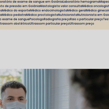
boratório de exame de sangue em Goiânia
Laboratório hemograma
Mape
to de pressão em Goiânia
Mastologista valor consulta
Médica oncologis
ia
Médico do esporte
Médico endocrinologista
Médico geral
Médico gineco
ta
Médico pediatra
Médico proctologista
Nutricionista
Nutricionista em Go
ço exame de sangue
Psicologo
Radiografia preço
Raio x particular preço
Te
Ultrassom obstétrico
Ultrassom particular preço
Ultrassom preço