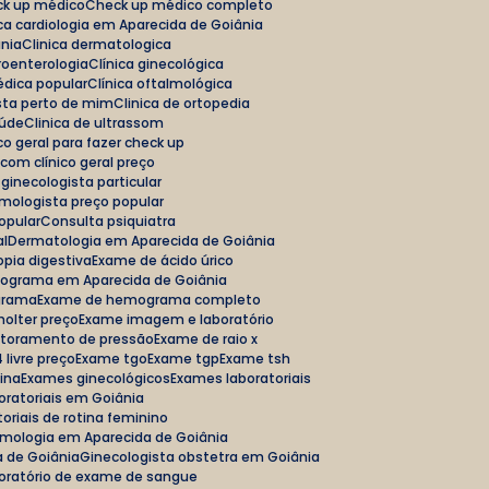
eck up médico
Check up médico completo
nica cardiologia em Aparecida de Goiânia
ânia
Clinica dermatologica
troenterologia
Clínica ginecológica
médica popular
Clínica oftalmológica
ista perto de mim
Clinica de ortopedia
aúde
Clinica de ultrassom
nico geral para fazer check up
 com clínico geral preço
 ginecologista particular
lmologista preço popular
popular
Consulta psiquiatra
al
Dermatologia em Aparecida de Goiânia
opia digestiva
Exame de ácido úrico
diograma em Aparecida de Goiânia
grama
Exame de hemograma completo
holter preço
Exame imagem e laboratório
itoramento de pressão
Exame de raio x
 livre preço
Exame tgo
Exame tgp
Exame tsh
tina
Exames ginecológicos
Exames laboratoriais
oratoriais em Goiânia
oriais de rotina feminino
lmologia em Aparecida de Goiânia
a de Goiânia
Ginecologista obstetra em Goiânia
boratório de exame de sangue