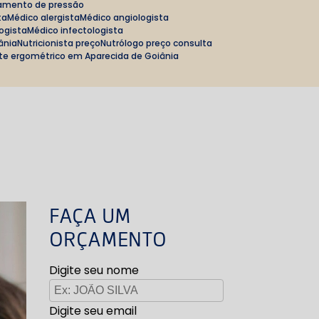
amento de pressão
ta
Médico alergista
Médico angiologista
logista
Médico infectologista
iânia
Nutricionista preço
Nutrólogo preço consulta
ste ergométrico em Aparecida de Goiânia
FAÇA UM
ORÇAMENTO
Digite seu nome
Digite seu email