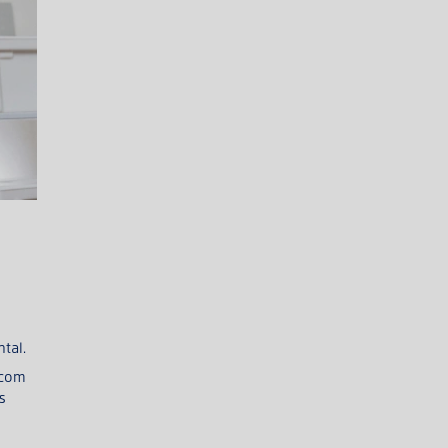
tal.
 com
s