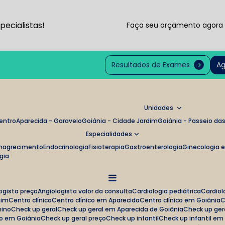
ecialistas!
Faça seu orçamento agor
Resultados de Exames
Ag
Unidades
Centro
Aparecida - Garavelo
Goiânia - Cidade Jardim
Goiânia - Passeio d
Especialidades
magrecimento
Endocrinologia
Fisioterapia
Gastroenterologia
Ginecologia 
ogia
logista preço
Angiologista valor da consulta
Cardiologia pediátrica
Cardi
mim
Centro clínico
Centro clínico em Aparecida
Centro clínico em Goiânia
nino
Check up geral
Check up geral em Aparecida de Goiânia
Check up ge
no em Goiânia
Check up geral preço
Check up infantil
Check up infantil e