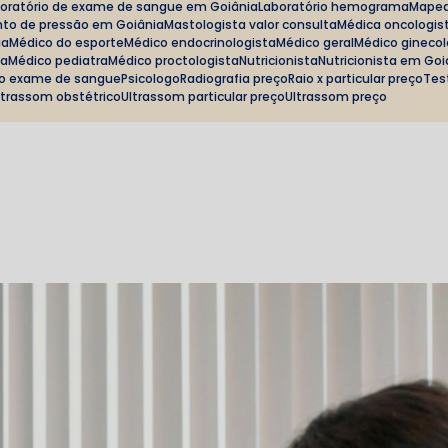
boratório de exame de sangue em Goiânia
Laboratório hemograma
Mape
to de pressão em Goiânia
Mastologista valor consulta
Médica oncologis
ia
Médico do esporte
Médico endocrinologista
Médico geral
Médico gineco
ta
Médico pediatra
Médico proctologista
Nutricionista
Nutricionista em Go
ço exame de sangue
Psicologo
Radiografia preço
Raio x particular preço
Te
Ultrassom obstétrico
Ultrassom particular preço
Ultrassom preço