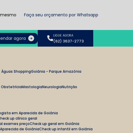
a mesmo
Faça seu orçamento por Whatsapp
LIGUE AGORA
endar agora
(62) 3637-2773
as Águas Shopping
Goiânia - Parque Amazônia
e Obstetrícia
Mastologia
Neurologia
Nutrição
ologista em Aparecida de Goiânia
Check up clínico geral
ral exames preço
Check up geral em Goiânia
m Aparecida de Goiânia
Check up infantil em Goiânia