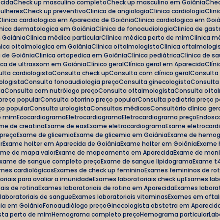
ecida
Check up masculino completo
Check up masculino em Goiânia
Ch
mulheres
Check up preventivo
Clinica de angiologia
Clinica cardiologia
Cli
Clinica cardiologica em Aparecida de Goiânia
Clinica cardiologica em Goi
linica dermatologica em Goiânia
Clínica de fonoaudiologia
Clinica de gas
m Goiânia
Clínica médica particular
Clínica médica perto de mim
Clínica 
linica oftalmologica em Goiânia
Clínica oftalmologista
Clinica oftalmolog
a de Goiânia
Clinica ortopedica em Goiânia
Clínica pediátrica
Clínica de s
inica de ultrassom em Goiânia
Clínico geral
Clínico geral em Aparecida
Clí
ulta cardiologista
Consulta check up
Consulta com clínico geral
Consulta
ologista
Consulta fonoaudiologia preço
Consulta ginecologista
Consulta
ia
Consulta com nutrólogo preço
Consulta oftalmologista
Consulta ofta
 preço popular
Consulta otorrino preço popular
Consulta pediatria preço 
ço popular
Consulta urologista
Consultas médicas
Consultório clínico ger
de mim
Ecocardiograma
Eletrocardiograma
Eletrocardiograma preço
Endosc
ame de creatina
Exame de eas
Exame eletrocardiograma
Exame eletrocar
 preço
Exame de glicemia
Exame de glicemia em Goiânia
Exame de hemo
r
Exame holter em Aparecida de Goiânia
Exame holter em Goiânia
Exame 
ame de mapa valor
Exame de mapeamento em Aparecida
Exame de mon
Exame de sangue completo preço
Exame de sangue lipidograma
Exame t4
ames cardiológicos
Exames de check up feminino
Exames femininos de ro
oriais para avaliar a imunidade
Exames laboratoriais check up
Exames lab
ais de rotina
Exames laboratoriais de rotina em Aparecida
Exames laborat
 laboratoriais de sangue
Exames laboratoriais vitaminas
Exames em ofta
gia em Goiânia
Fonoaudiólogo preço
Ginecologista obstetra em Aparecid
ista perto de mim
Hemograma completo preço
Hemograma particular
La