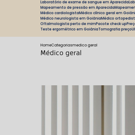
Laboratório de exame de sangue em Aparecida
La
Mapeamento de pressão em Aparecida
Mapeamen
Médico cardiologista
Médico clínico geral em Goiân
Médico neurologista em Goiânia
Médico ortopedis
Oftalmologista perto de mim
Pacote check up
Pre
Teste ergométrico em Goiânia
Tomografia preço
Home
Categorias
medico geral
Médico geral