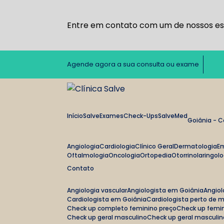
Entre em contato com um de nossos esp
Agende agora a sua consulta ou exame
Início
Salve
Exames
Check-Ups
SalveMed
Goiânia - 
Angiologia
Cardiologia
Clínico Geral
Dermatologia
E
Oftalmologia
Oncologia
Ortopedia
Otorrinolaringol
Contato
Angiologia vascular
Angiologista em Goiânia
Angio
Cardiologista em Goiânia
Cardiologista perto de 
Check up completo feminino preço
Check up femi
Check up geral masculino
Check up geral masculi