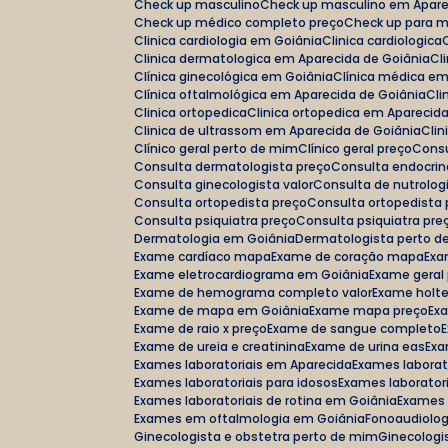
Check up masculino
Check up masculino em Apar
Check up médico completo preço
Check up para 
Clinica cardiologia em Goiânia
Clinica cardiologica
Clinica dermatologica em Aparecida de Goiânia
C
Clínica ginecológica em Goiânia
Clínica médica e
Clínica oftalmológica em Aparecida de Goiânia
C
Clinica ortopedica
Clinica ortopedica em Aparecid
Clinica de ultrassom em Aparecida de Goiânia
Cl
Clínico geral perto de mim
Clínico geral preço
Cons
Consulta dermatologista preço
Consulta endocrin
Consulta ginecologista valor
Consulta de nutrolog
Consulta ortopedista preço
Consulta ortopedista
Consulta psiquiatra preço
Consulta psiquiatra pre
Dermatologia em Goiânia
Dermatologista perto 
Exame cardíaco mapa
Exame de coração mapa
Ex
Exame eletrocardiograma em Goiânia
Exame geral
Exame de hemograma completo valor
Exame holte
Exame de mapa em Goiânia
Exame mapa preço
Ex
Exame de raio x preço
Exame de sangue completo
Exame de ureia e creatinina
Exame de urina eas
Ex
Exames laboratoriais em Aparecida
Exames laborat
Exames laboratoriais para idosos
Exames laboratori
Exames laboratoriais de rotina em Goiânia
Exames
Exames em oftalmologia em Goiânia
Fonoaudiolo
Ginecologista e obstetra perto de mim
Ginecolog