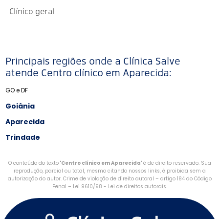
Clínico geral
Principais regiões onde a Clínica Salve
atende Centro clínico em Aparecida:
GO e DF
Goiânia
Aparecida
Trindade
O conteúdo do texto "
Centro clínico em Aparecida
" é de direito reservado. Sua
reprodução, parcial ou total, mesmo citando nossos links, é proibida sem a
autorização do autor. Crime de violação de direito autoral – artigo 184 do Código
Penal –
Lei 9610/98 - Lei de direitos autorais
.