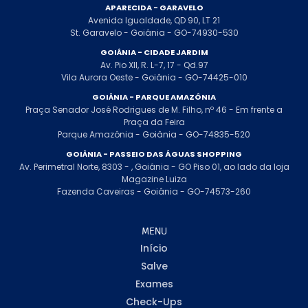
APARECIDA - GARAVELO
Avenida Igualdade, QD 90, LT 21
St. Garavelo - Goiânia - GO-74930-530
GOIÂNIA - CIDADE JARDIM
Av. Pio XII, R. L-7, 17 - Qd.97
Vila Aurora Oeste - Goiânia - GO-74425-010
GOIÂNIA - PARQUE AMAZÔNIA
Praça Senador José Rodrigues de M. Filho, nº 46 - Em frente a
Praça da Feira
Parque Amazônia - Goiânia - GO-74835-520
GOIÂNIA - PASSEIO DAS ÁGUAS SHOPPING
Av. Perimetral Norte, 8303 - , Goiânia - GO Piso 01, ao lado da loja
Magazine Luiza
Fazenda Caveiras - Goiânia - GO-74573-260
MENU
Início
Salve
Exames
Check-Ups