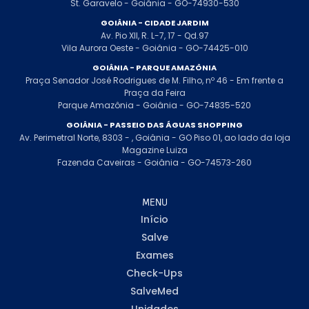
St. Garavelo - Goiânia - GO-74930-530
GOIÂNIA - CIDADE JARDIM
Av. Pio XII, R. L-7, 17 - Qd.97
Vila Aurora Oeste - Goiânia - GO-74425-010
GOIÂNIA - PARQUE AMAZÔNIA
Praça Senador José Rodrigues de M. Filho, nº 46 - Em frente a
Praça da Feira
Parque Amazônia - Goiânia - GO-74835-520
GOIÂNIA - PASSEIO DAS ÁGUAS SHOPPING
Av. Perimetral Norte, 8303 - , Goiânia - GO Piso 01, ao lado da loja
Magazine Luiza
Fazenda Caveiras - Goiânia - GO-74573-260
MENU
Início
Salve
Exames
Check-Ups
SalveMed