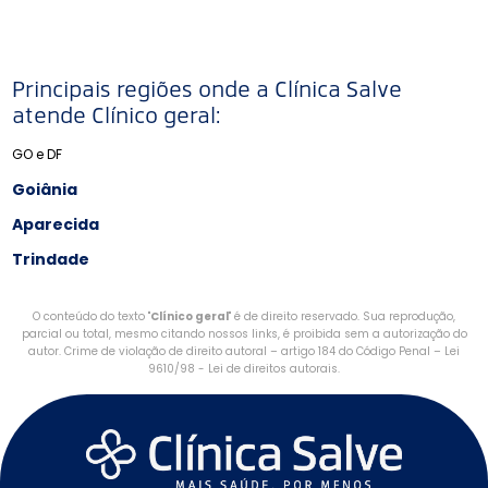
Principais regiões onde a Clínica Salve
atende Clínico geral:
GO e DF
Goiânia
Aparecida
Trindade
O conteúdo do texto "
Clínico geral
" é de direito reservado. Sua reprodução,
parcial ou total, mesmo citando nossos links, é proibida sem a autorização do
autor. Crime de violação de direito autoral – artigo 184 do Código Penal –
Lei
9610/98 - Lei de direitos autorais
.